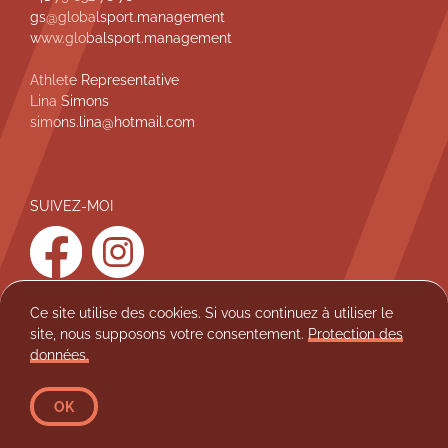
gs@globalsport.management
d
www.globalsport.management
d
e
Athlete Representative
Lina Simons
p
simons.lina@hotmail.com
a
g
e
SUIVEZ-MOI
facebook
instagram
Ce site utilise des cookies. Si vous continuez à utiliser le
site, nous supposons votre consentement.
Protection des
Protection des données
Mentions légales
données.
athlezz 2026
Léonie Pointet
OK