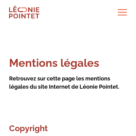
ermer le menu
Ouvrir
le
menu
FR
DE
Mon univers
Mentions légales
Compétitions
Retrouvez sur cette page les mentions
légales du site Internet de Léonie Pointet.
Actualités
Sponsors
Copyright
Fan’s club