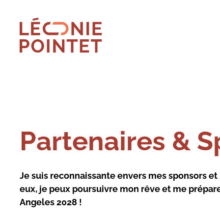
Fermer le menu
FR
DE
Mon univers
Partenaires & 
Compétitions
Je suis reconnaissante envers mes sponsors et 
eux, je peux poursuivre mon rêve et me prépar
Actualités
Angeles 2028 !