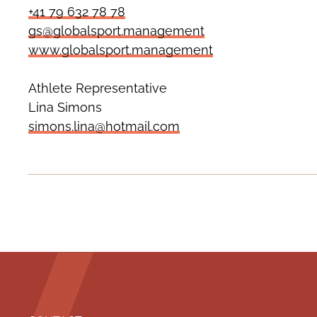
+41 79 632 78 78
gs@globalsport.management
www.globalsport.management
Athlete Representative
Lina Simons
simons.lina@hotmail.com