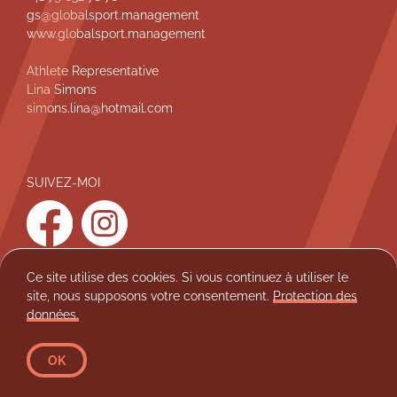
gs@globalsport.management
d
www.globalsport.management
d
e
Athlete Representative
Lina Simons
p
simons.lina@hotmail.com
a
g
e
SUIVEZ-MOI
facebook
instagram
Ce site utilise des cookies. Si vous continuez à utiliser le
site, nous supposons votre consentement.
Protection des
Protection des données
Mentions légales
données.
athlezz 2026
Léonie Pointet
OK