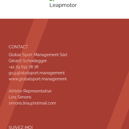
P
CONTACT
Global Sport Management Sàrl
i
Gérard Scheidegger
e
+41 79 632 78 78
gs@globalsport.management
d
www.globalsport.management
d
e
Athlete Representative
Lina Simons
p
simons.lina@hotmail.com
a
g
e
SUIVEZ-MOI