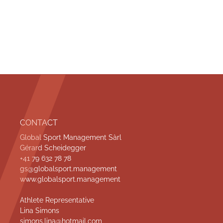
Fan’s club
P
CONTACT
Global Sport Management Sàrl
i
Gérard Scheidegger
+41 79 632 78 78
e
gs@globalsport.management
www.globalsport.management
d
Athlete Representative
d
Lina Simons
simons.lina@hotmail.com