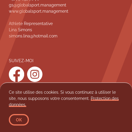
gs@globalsport.management
d
www.globalsport.management
d
e
Athlete Representative
Lina Simons
p
simons.lina@hotmail.com
a
g
e
SUIVEZ-MOI
facebook
instagram
Ce site utilise des cookies. Si vous continuez à utiliser le
site, nous supposons votre consentement.
Protection des
Protection des données
Mentions légales
données.
athlezz 2026
Léonie Pointet
OK